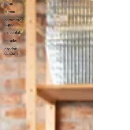
spes
spesa
commercio
equo
cioccolata
snacks
prodotti
caseari